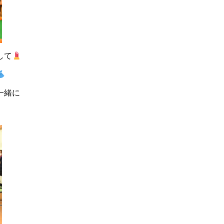
して
一緒に