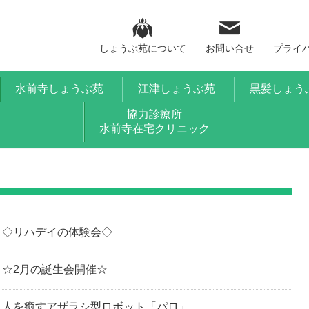
しょうぶ苑について
お問い合せ
プライ
水前寺しょうぶ苑
江津しょうぶ苑
黒髪しょう
協力診療所
水前寺在宅クリニック
◇リハデイの体験会◇
☆2月の誕生会開催☆
人を癒すアザラシ型ロボット「パロ」