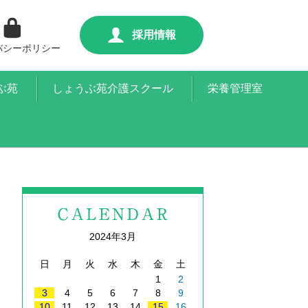
採用情報
バシーポリシー
ぶ苑
しょうぶ苑介護スクール
栄養管理室
2024年3月
日
月
火
水
木
金
土
1
2
3
4
5
6
7
8
9
10
11
12
13
14
15
16