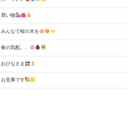
買い物
みんなで桜の木を
春の気配。。
おひなさま
お見事です