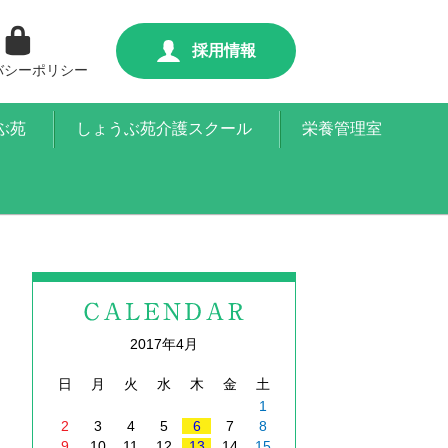
採用情報
バシーポリシー
ぶ苑
しょうぶ苑介護スクール
栄養管理室
2017年4月
日
月
火
水
木
金
土
1
2
3
4
5
6
7
8
9
10
11
12
13
14
15