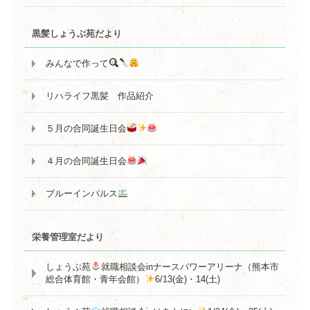
黒髪しょうぶ苑だより
みんなで作って
リハライフ黒髪 作品紹介
５月の合同誕生日会
４月の合同誕生日会
ブルーインパルス
栄養管理室だより
しょうぶ苑
就職相談会inナースパワーアリーナ（熊本市
総合体育館・青年会館）
6/13(金)・14(土)