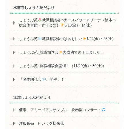
水前寺しょうぶ苑だより
しょうぶ苑
就職相談会inナースパワーアリーナ（熊本市
総合体育館・青年会館）
6/13(金)・14(土)
しょうぶ苑
就職相談会inはあもにい
1/24(金)・25(土)
しょうぶ苑_就職相談会
大成功で終了しました！
しょうぶ苑_就職相談会開催！（11/29(金)・30(土)）
『名作朗読会
』開催！！
江津しょうぶ苑だより
催事 アミーゴアンサンブル 吹奏楽コンサート
洋服販売 ビレッグ様来苑