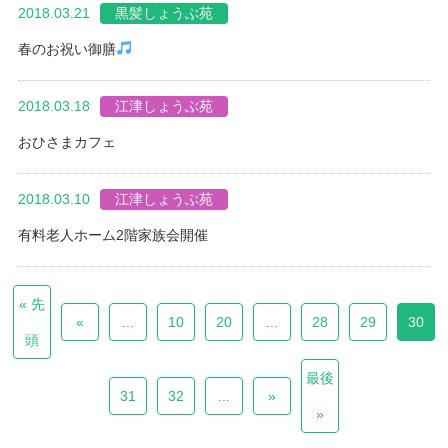
2018.03.21
黒髪しょうぶ苑
春のお祝い御膳
2018.03.18
江津しょうぶ苑
おひさまカフェ
2018.03.10
江津しょうぶ苑
有料老人ホーム2階家族会開催
« 先
«
...
10
20
...
28
29
30
頭
最後
31
32
...
»
»