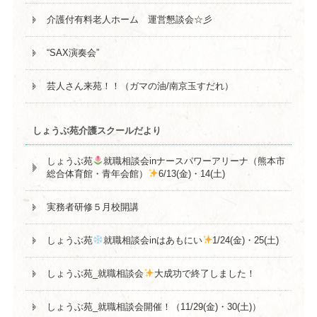
介護付有料老人ホーム 運営懇談会☆彡
“SAX演奏会”
芸人さん来苑！！（ガマの油/南京玉すだれ）
しょうぶ苑介護スクールだより
しょうぶ苑
就職相談会inナースパワーアリーナ（熊本市
総合体育館・青年会館）
6/13(金)・14(土)
実務者研修５月校開講
しょうぶ苑
就職相談会inはあもにい
1/24(金)・25(土)
しょうぶ苑_就職相談会
大成功で終了しました！
しょうぶ苑_就職相談会開催！（11/29(金)・30(土)）