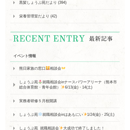
黒髪しょうぶ苑だより (394)
栄養管理室だより (42)
イベント情報
熊日家族の窓口
相談会
しょうぶ苑
就職相談会inナースパワーアリーナ（熊本市
総合体育館・青年会館）
6/13(金)・14(土)
実務者研修５月校開講
しょうぶ苑
就職相談会inはあもにい
1/24(金)・25(土)
しょうぶ苑_就職相談会
大成功で終了しました！