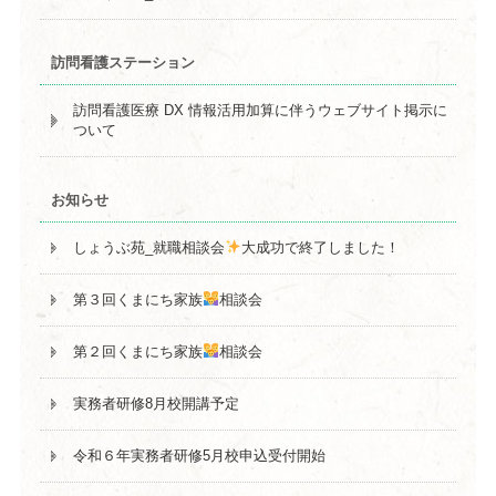
訪問看護ステーション
訪問看護医療 DX 情報活用加算に伴うウェブサイト掲示に
ついて
お知らせ
しょうぶ苑_就職相談会
大成功で終了しました！
第３回くまにち家族
相談会
第２回くまにち家族
相談会
実務者研修8月校開講予定
令和６年実務者研修5月校申込受付開始