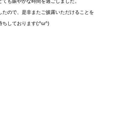
とても賑やかな時間を過ごしました。
したので、是非またご披露いただけることを
しております(;^ω^)