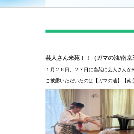
芸人さん来苑！！（ガマの油/南京
１月２６日、２７日に当苑に芸人さんが来苑
ご披露いただいたのは【ガマの油】【南